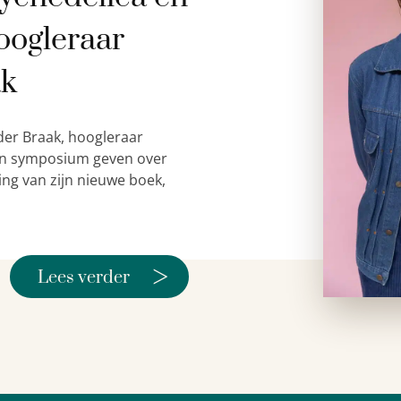
oogleraar
ak
der Braak, hoogleraar
 een symposium geven over
ing van zijn nieuwe boek,
>
Lees verder