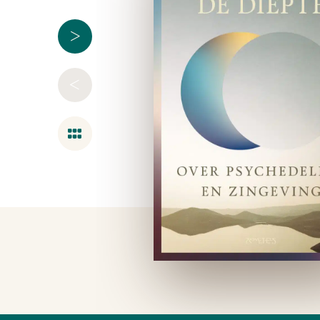
>
<
Overzicht