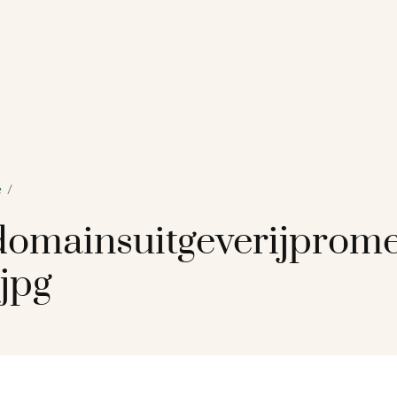
e
/
omainsuitgeverijprome
jpg