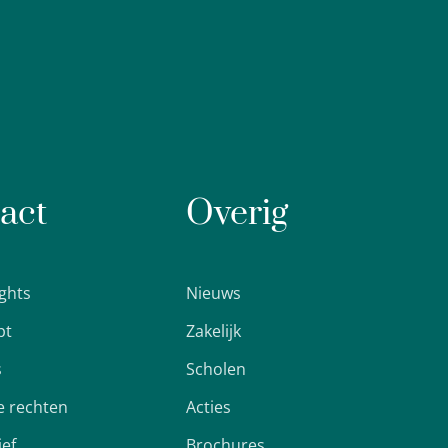
act
Overig
ights
Nieuws
pt
Zakelijk
s
Scholen
 rechten
Acties
ief
Brochures