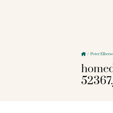
/
Peter Elbers
homed
52367.