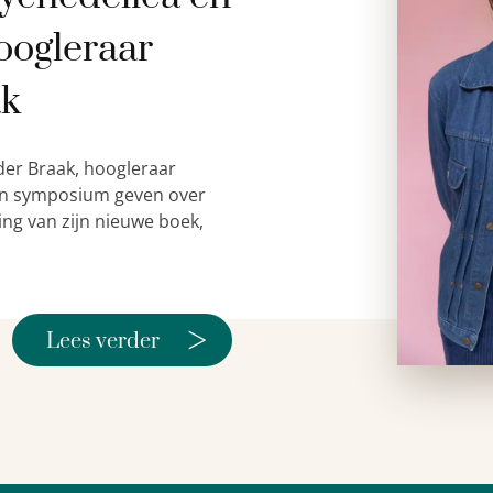
oogleraar
ak
der Braak, hoogleraar
 een symposium geven over
ing van zijn nieuwe boek,
>
Lees verder