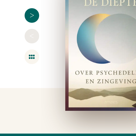
>
<
Overzicht