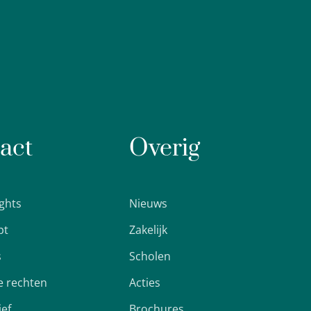
act
Overig
ights
Nieuws
pt
Zakelijk
s
Scholen
 rechten
Acties
ief
Brochures