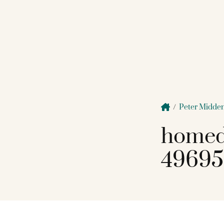
/
Peter Midde
homed
49695