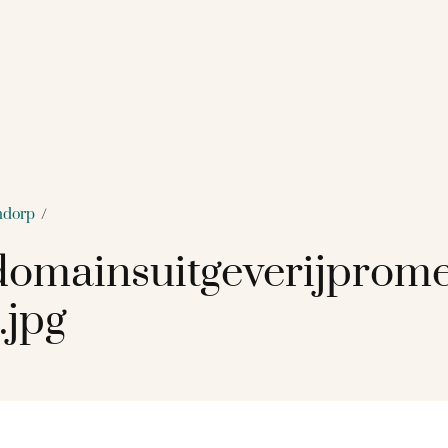
ndorp
/
omainsuitgeverijprom
.jpg