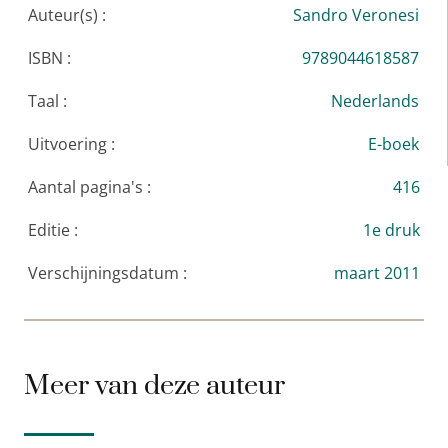
Auteur(s) :
Sandro Veronesi
ontvangst nemen, de belangrijkste
literaire prijzen van Italië.
ISBN :
9789044618587
Taal :
Nederlands
‘Een geraffineerde roman over het
verschil tussen succes en geluk. Het
Uitvoering :
E-boek
boek verleidt de lezer tot belangrijke
reflecties over de menselijke conditie
Aantal pagina's :
416
in het huidige tijdsgewricht, over de
Editie :
1e druk
onderhuidse spanningen tussen
succeseconomie en persoonlijk geluk.’
Verschijningsdatum :
maart 2011
Trouw
‘Hoogstaande literatuur en pageturner
tegelijk, wat wil een mens nog meer?’
Het Parool
Meer van deze auteur