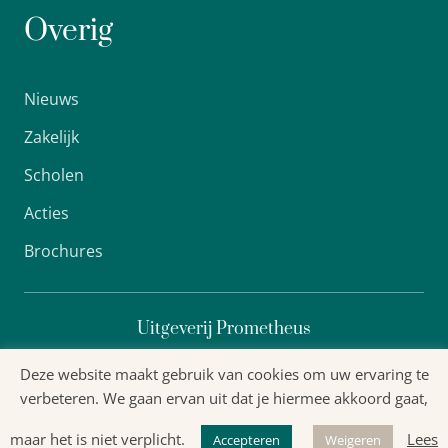
Overig
Nieuws
Zakelijk
Scholen
Acties
Brochures
Uitgeverij Prometheus
Deze website maakt gebruik van cookies om uw ervaring te
verbeteren. We gaan ervan uit dat je hiermee akkoord gaat,
Algemene voorwaarden
maar het is niet verplicht.
Lees
Accepteren
Weigeren
Privacyverklaring