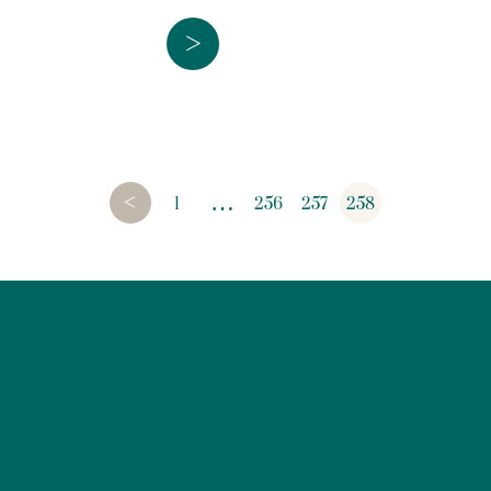
>
<
…
1
256
257
258