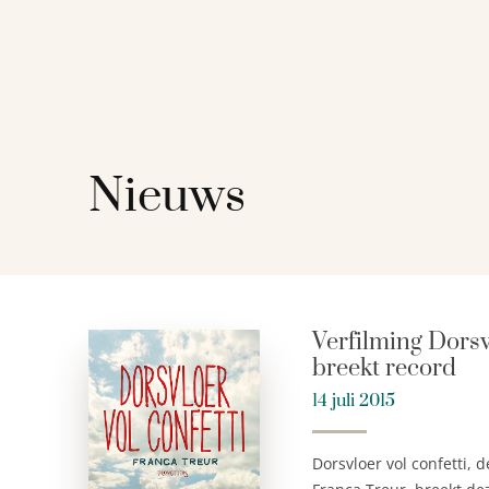
Nieuws
Verfilming Dorsv
breekt record
14 juli 2015
Dorsvloer vol confetti, 