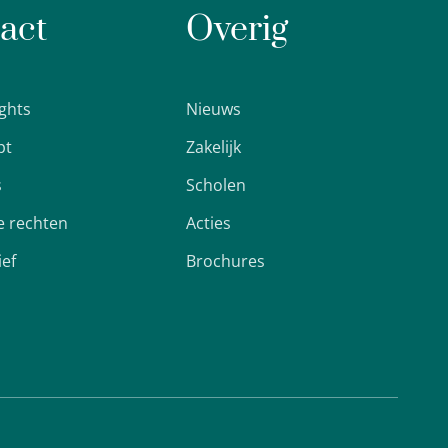
act
Overig
ights
Nieuws
pt
Zakelijk
s
Scholen
 rechten
Acties
ief
Brochures