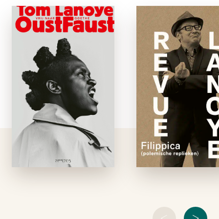
OustFaust
Revue Lanoy
e-boek
e-boe
Na een moordende
We leven in 
pestepidemie verliest de
hoogtijdagen van 
beroemde wetenschapper
gratuite oprisping
Faust alle geloof in zijn
– de meningitis v
vak. De voormalige
de tweets. T
idealist overweegt zelfs
Lanoye zet zich da
uit het bestaan te
met verve tegen af. 
stappen, na nog één keer
snijdende en go
de roes van het volle …
gedocumenteer
polemieken
<
>