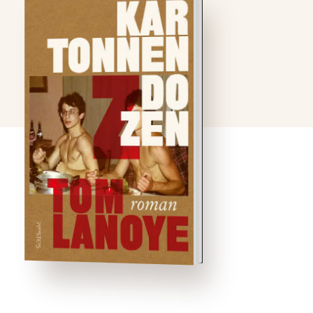
Kartonnen dozen is sinds
zijn verschijning in 1991
uitgegroeid tot een
evergreen in de
Nederlandstalige
literatuur. Enerzijds legt
Tom Lanoye de
verslavingen en de
valstrikken bloot van de
grote, allesverterende
jeugdliefde die iedereen
kent uit ervaring.
Anderzijds schildert hij
zijn …