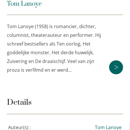
Tom Lanoye (1958) staat bekend als auteur van
Tom Lanoye
bestsellers als
Sprakeloos
,
Het derde huwelijk
,
Ten
oorlog
en
Gelukkige slaven
. Er is werk van hem
vertaald in meer dan vijftien talen en zes van zijn
Tom Lanoye (1958) is romancier, dichter,
romans werden verfilmd. In 2014 ontving hij voor zijn
columnist, theaterauteur en performer. Hij
oeuvre de Constantijn Huygensprijs.
schreef bestsellers als Ten oorlog, Het
goddelijke monster, Het derde huwelijk,
‘Originele en buitengewoon amusante roman,
Zuivering en De draaischijf. Veel van zijn
vrolijke melancholie.’
>
proza is verfilmd en er werd…
NRC Handelsblad
‘Lanoye op zijn best.’
Humo
Details
‘IJzersterk.’
De Volkskrant
Auteur(s) :
Tom Lanoye