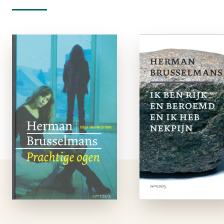
Prachtige ogen
Ik ben rijk 
beroemd en i
e-boek
heb nekpij
In Prachtige ogen, de
e-boe
eerste roman van
Herman
In Ik ben rijk 
Brusselmans, zet
beroemd en ik h
literatuurstudent
nekpijn nee
Julius Cramp zich af
Herman Brusselma
tegen de rest van de
ons mee op een toc
wereld. Julius kan
langs zijn leven, zi
niet onthouden hoe
werk, zijn buurt, zi
je de naam van …
geest en zijn ego.H