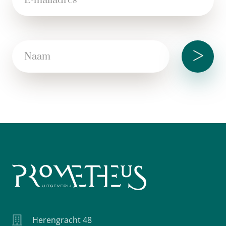
>
Herengracht 48