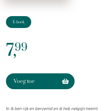
E-boek
7,
99
Voeg toe
In
Ik ben rijk en beroemd en ik heb nekpijn
neemt