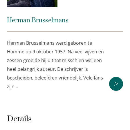
handleiding tot de ultieme onnozelheid.
Na
Vergeef mij de liefde
en
De kus in de nacht
is
Ik
Herman Brusselmans
ben rijk en beroemd en ik heb nekpijn
het derde deel
van Brusselmans’ cyclus
Iedereen is uniek behalve ik
.
Herman Brusselmans werd geboren te
Hamme op 9 oktober 1957. Na veel vijven en
zessen groeide hij uit tot misschien wel een
heel belangrijk auteur. De schrijver is
bescheiden, beleefd en vriendelijk. Vele fans
>
zijn…
Details