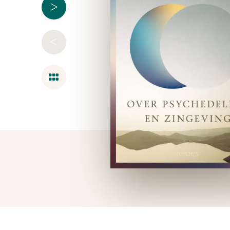
>
<
Overzicht