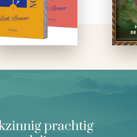
bestaan van de laatste drie
…
kzinnig prachtig