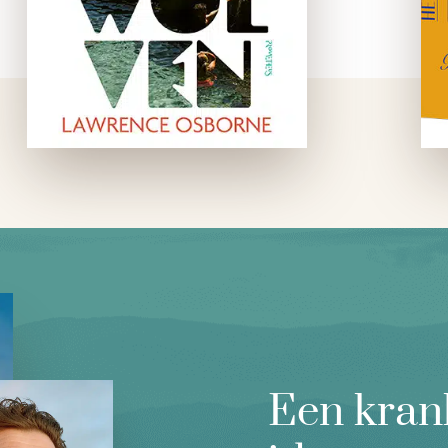
Tyler Chana aan, die …
Een kran