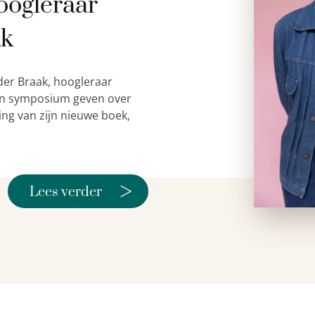
oogleraar
ak
der Braak, hoogleraar
 een symposium geven over
ing van zijn nieuwe boek,
>
Lees verder