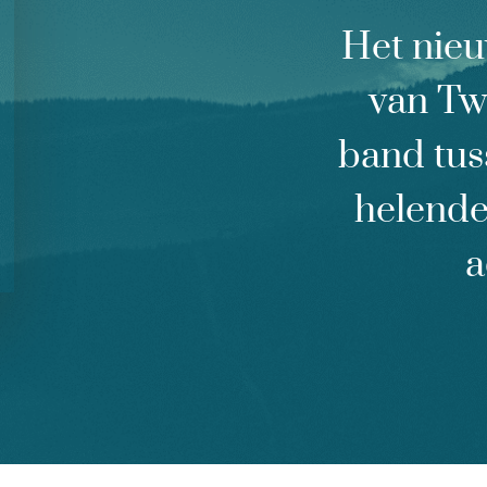
Het nie
van Twa
band tus
helende
a