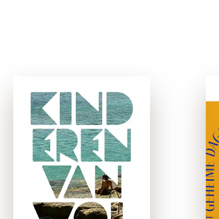
Kinderen van
wolven
paperback
Oliemiljardair James Arthur
Knight huurt de enigszins
aan lagerwal geraakte
privédetective Tyler in om
zijn weggelopen dochter
Chana te vinden. In een
badhotel in Turkije treft