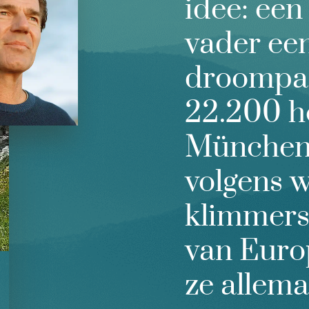
idee: een
vader ee
droompad
22.200 h
München 
volgens 
klimmers
van Euro
ze allema