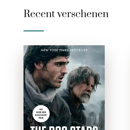
Recent verschenen
The Dog Stars
paperback
Hig heeft tien jaar geleden
als een van de weinigen een
pandemie overleefd. Hij
heeft nog maar drie redenen
om te leven: zijn hond, zijn
chagrijnige buurman en zijn
kleine …