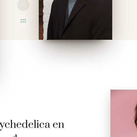
<
rzicht
ychedelica en